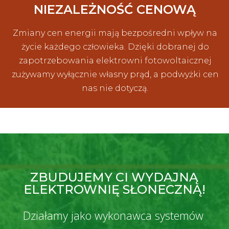
NIEZALEŻNOŚĆ CENOWĄ
Zmiany cen energii mają bezpośredni wpływ na
życie każdego człowieka. Dzięki dobranej do
zapotrzebowania elektrowni fotowoltaicznej
zużywamy wyłącznie własny prąd, a podwyżki cen
nas nie dotyczą.
ZBUDUJEMY CI WYDAJNĄ
ELEKTROWNIĘ SŁONECZNĄ!
Działamy jako wykonawca systemów