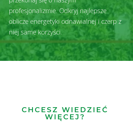
profesjonalizmie. Odkryj najlepsze
oblicze energetyki odnawialnej i czerp z
niej same korzyści.
CHCESZ WIEDZIEĆ
WIĘCEJ?