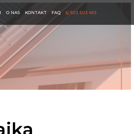
I
O NAS
KONTAKT
FAQ
503 503 453
aika