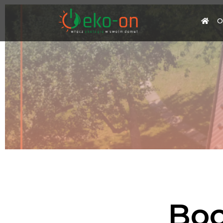
O
Boc