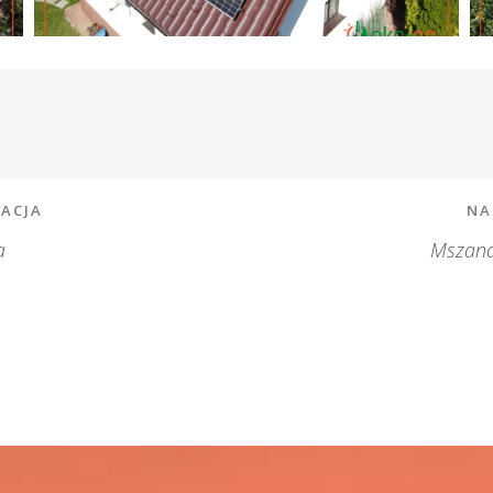
ZACJA
NA
a
Mszana