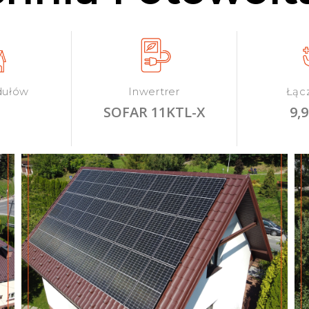
dułów
Inwertrer
Łąc
SOFAR 11KTL-X
9,