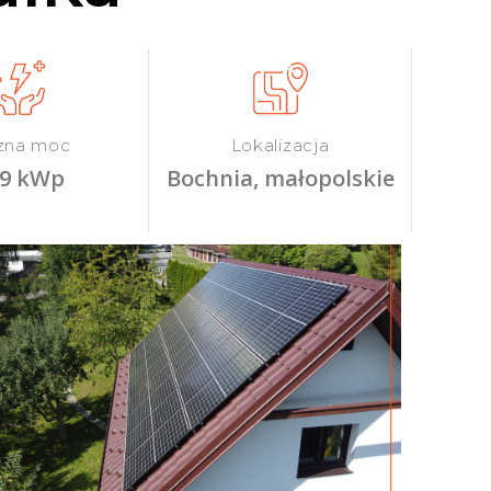
zna moc
Lokalizacja
99 kWp
Bochnia, małopolskie