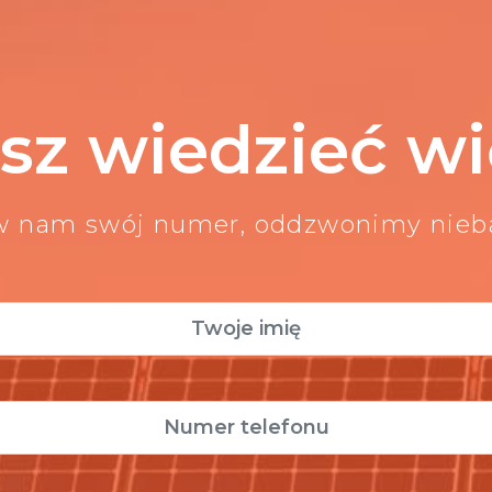
sz wiedzieć wi
w nam swój numer, oddzwonimy nie