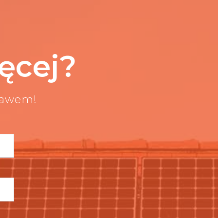
ęcej?
bawem!