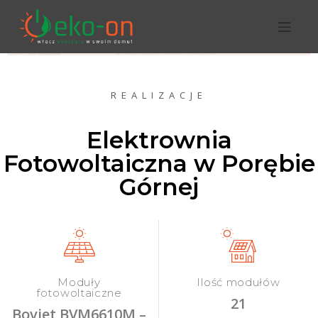
REALIZACJE
Elektrownia
Fotowoltaiczna w Porębie
Górnej
Moduły
Ilość modułów
fotowoltaiczne
21
Boviet BVM6610M –