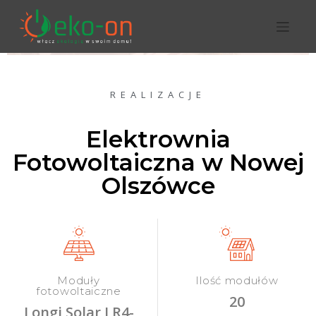
REALIZACJE
Elektrownia
Fotowoltaiczna w Nowej
Olszówce
Moduły
Ilość modułów
fotowoltaiczne
20
Longi Solar LR4-