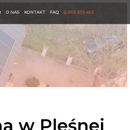
I
O NAS
KONTAKT
FAQ
503 503 453
na w Pleśnej