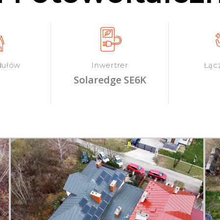
dułów
Inwertrer
Łąc
Solaredge SE6K