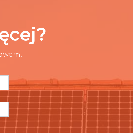
ęcej?
bawem!