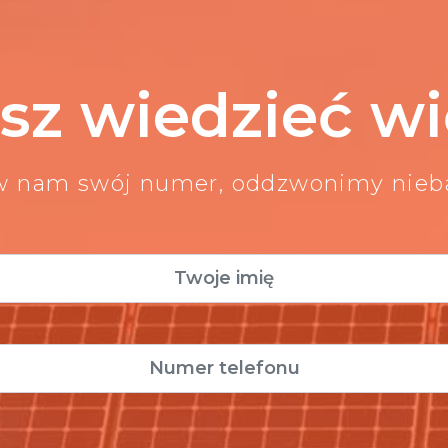
sz wiedzieć wi
w nam swój numer, oddzwonimy nie