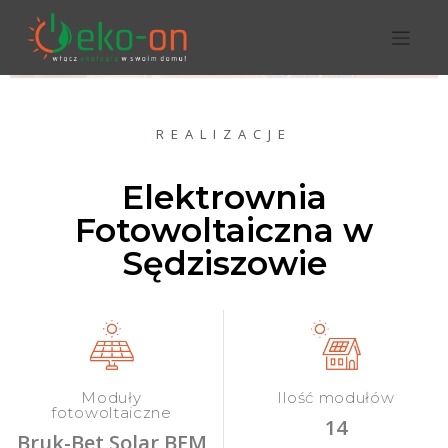
REALIZACJE
Elektrownia
Fotowoltaiczna w
Sędziszowie
Moduły
Ilość modułów
fotowoltaiczne
14
Bruk-Bet Solar BEM