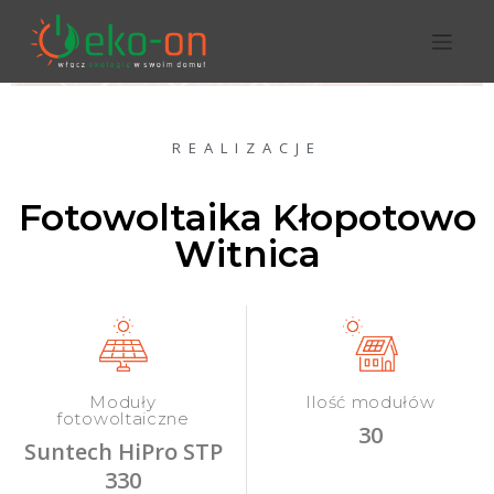
REALIZACJE
Fotowoltaika Kłopotowo
Witnica
Moduły
Ilość modułów
fotowoltaiczne
30
Suntech HiPro STP
330