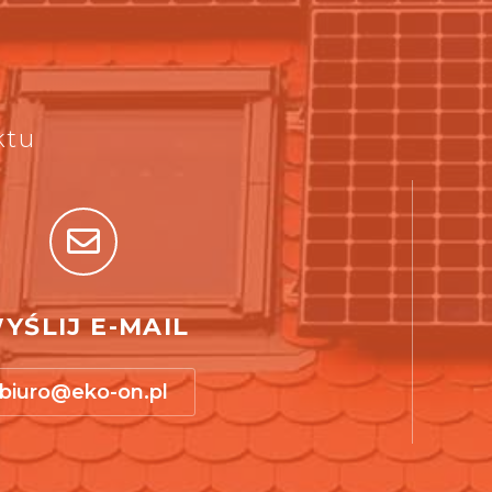
ktu
YŚLIJ E-MAIL
biuro@eko-on.pl