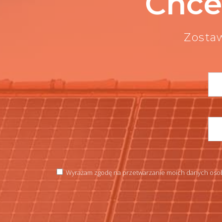
Chce
Zosta
Wyrażam zgodę na przetwarzanie moich danych osob