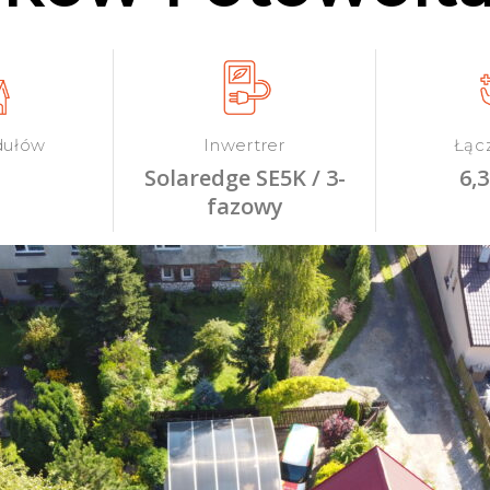
dułów
Inwertrer
Łąc
Solaredge SE5K / 3-
6,
fazowy