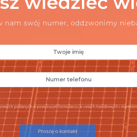
sz wiedzieć wi
w nam swój numer, oddzwonimy nie
owych podanych w powyższym formularzu w celach handlowych i marketingo