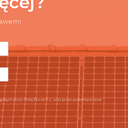
ęcej?
bawem!
wych przez firmę Eko-on S.C. oraz przez podmioty trzecie