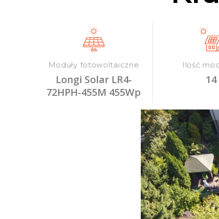
Moduły fotowoltaiczne
Ilość mo
Longi Solar LR4-
14
72HPH-455M 455Wp