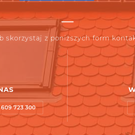
b skorzystaj z poniższych form konta
NAS
W
609 723 300