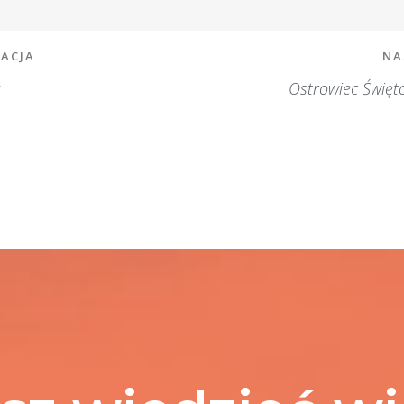
ZACJA
NA
a
Ostrowiec Święto