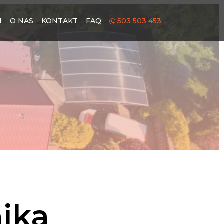
I
O NAS
KONTAKT
FAQ
503 503 453
ika