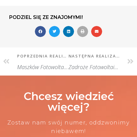
PODZIEL SIĘ ZE ZNAJOMYMI!
POPRZEDNIA REALIZACJA
NASTĘPNA REALIZACJA
Maszków Fotowoltaika
Zadroże Fotowoltaika
Chcesz wiedzieć
więcej?
Zostaw nam swój numer, oddzwonimy
niebawem!