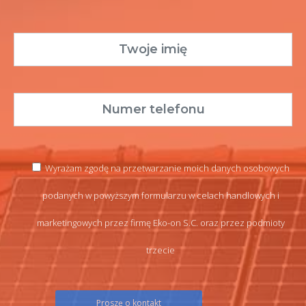
Wyrażam zgodę na przetwarzanie moich danych osobowych
podanych w powyższym formularzu w celach handlowych i
marketingowych przez firmę Eko-on S.C. oraz przez podmioty
trzecie